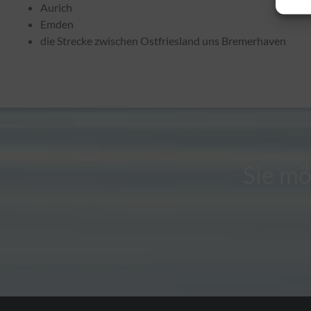
Aurich
Emden
die Strecke zwischen Ostfriesland uns Bremerhaven
Sie mö