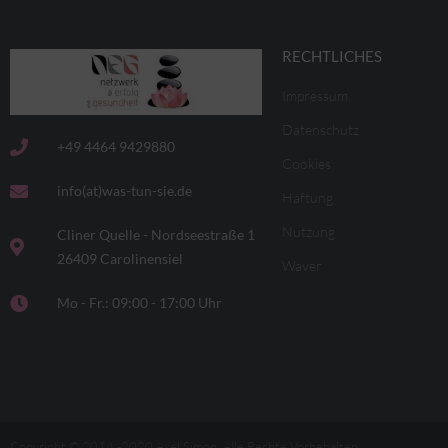
RECHTLICHES
Impressum
Datenschutz
+49 4464 9429880
Cookies
info(at)was-tun-sie.de
Haftung
Nutzung
Cliner Quelle - Nordseestraße 1
26409 Carolinensiel
Waver
Mo - Fr.: 09:00 - 17:00 Uhr
Copyright © 2014 -2020 Axel Simon. Alle Rechte Vorbehalten.