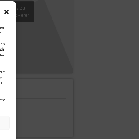
en Cookies zu
lt zu aktivieren
nen
 zu
ien
ich
der
die
ch
t.
n.
dem