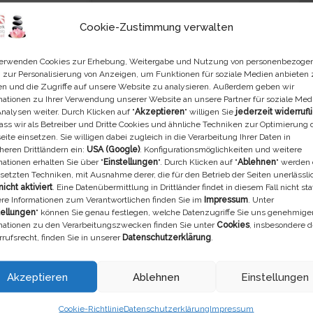
Klicken Sie, um Statistik
Cookie-Zustimmung verwalten
akzeptieren und diesen Inha
erwenden Cookies zur Erhebung, Weitergabe und Nutzung von personenbezoge
 zur Personalisierung von Anzeigen, um Funktionen für soziale Medien anbieten
n und die Zugriffe auf unsere Website zu analysieren. Außerdem geben wir
mationen zu Ihrer Verwendung unserer Website an unsere Partner für soziale Med
nalysen weiter. Durch Klicken auf "
Akzeptieren
" willigen Sie
jederzeit widerrufl
dass wir als Betreiber und Dritte Cookies und ähnliche Techniken zur Optimierung 
ite einsetzen. Sie willigen dabei zugleich in die Verarbeitung Ihrer Daten in
heren Drittländern ein:
USA (Google)
. Konfigurationsmöglichkeiten und weitere
mationen erhalten Sie über "
Einstellungen
". Durch Klicken auf "
Ablehnen
" werden 
setzten Techniken, mit Ausnahme derer, die für den Betrieb der Seiten unerlässli
nicht aktiviert
. Eine Datenübermittlung in Drittländer findet in diesem Fall nicht stat
re Informationen zum Verantwortlichen finden Sie im
Impressum
. Unter
Silvia Klinner
tellungen
" können Sie genau festlegen, welche Datenzugriffe Sie uns genehmige
+49 4954 93 62 40
mationen zu den Verarbeitungszwecken finden Sie unter
Cookies
, insbesondere 
rufsrecht, finden Sie in unserer
Datenschutzerklärung
.
+49 160 901 55 041
menno.klinner(at)ewetel.net
Akzeptieren
Ablehnen
Einstellungen
Facebook Profil
Cookie-Richtlinie
Datenschutzerklärung
Impressum