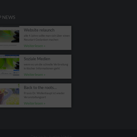
P NEWS
Website relaunch
alle 4 Jahre sollte man sich über einen
Neustart Gedanken machen
Weiterlesen »
Soziale Medien
wenn es um die schnelle Verbreitung
kritischer Informationen geht
Weiterlesen »
Back to the roots…
Praxis Dr. Wollenhaupt ist wieder
Veranstaltungsort
Weiterlesen »
Design by Avalon Media