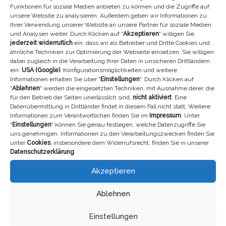
Seiten als Heilversprechen. Dies wäre gesetzlich nicht zulässig
Funktionen für soziale Medien anbieten zu können und die Zugriffe auf
und außerdem auch nicht seriös.
unsere Website zu analysieren. Außerdem geben wir Informationen zu
Ihrer Verwendung unserer Website an unsere Partner für soziale Medien
und Analysen weiter. Durch Klicken auf "
Akzeptieren
" willigen Sie
Grundsätzlich soll bei keinem unserer angebotenen Produkte der
jederzeit widerruflich
ein, dass wir als Betreiber und Dritte Cookies und
Eindruck erweckt werden, dass diesen ein Heilversprechen
ähnliche Techniken zur Optimierung der Webseite einsetzen. Sie willigen
unsererseits zugrunde liegt. Ebenso wenig kann aus den
dabei zugleich in die Verarbeitung Ihrer Daten in unsicheren Drittländern
Ausführungen abgeleitet werden, dass Linderung oder
ein:
USA (Google)
. Konfigurationsmöglichkeiten und weitere
Informationen erhalten Sie über "
Einstellungen
". Durch Klicken auf
Verbesserung eines Krankheitszustandes garantiert oder
"
Ablehnen
" werden die eingesetzten Techniken, mit Ausnahme derer, die
versprochen werden. Die Diagnose und Therapie von
für den Betrieb der Seiten unerlässlich sind,
nicht aktiviert
. Eine
Erkrankungen und anderen körperlichen Störungen erfordert die
Datenübermittlung in Drittländer findet in diesem Fall nicht statt. Weitere
Behandlung durch Ärzte/Ärztinnen oder
Informationen zum Verantwortlichen finden Sie im
Impressum
. Unter
Heilpraktiker/Heilpraktikerinnen. Die Informationen auf diesen
"
Einstellungen
" können Sie genau festlegen, welche Datenzugriffe Sie
uns genehmigen. Informationen zu den Verarbeitungszwecken finden Sie
Seiten sind ausschließlich informativ, sie sollen nicht als Ersatz
unter
Cookies
, insbesondere dem Widerrufsrecht, finden Sie in unserer
für eine ärztliche Behandlung genutzt werden. Das mit einer
Datenschutzerklärung
.
falschen Diagnose oder Behandlung verbundene Risiko kann nur
durch die Einbeziehung eines Arztes oder einer Ärztin bzw. eines
Akzeptieren
Therapeuten verringert werden. Wie jede Wissenschaft ist die
Medizin ständigen Entwicklungen unterworfen.
Ablehnen
Soweit auf unseren Seiten oder angebotenen Texten eine
Einstellungen
Anwendung, Dosierung oder ein bestimmtes, möglicherweise