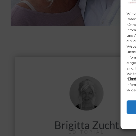
Wir v
Daten
könne
Infor
und A
ein, 
Webse
unsic
Infor
einge
sind,
Weite
"
Eins
Infor
Wider
Brigitta Zucht
EDITORIAL