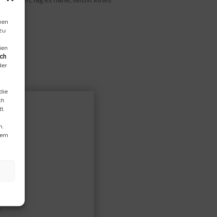
nen
 zu
ien
ich
der
die
ch
t.
n.
dem
mon
R