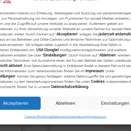
zu spinnen. Hier also das Ergebnis…
erwenden Cookies zur Erhebung, Weitergabe und Nutzung von personenbezoge
 zur Personalisierung von Anzeigen, um Funktionen für soziale Medien anbieten
Viel Spass
n und die Zugriffe auf unsere Website zu analysieren. Außerdem geben wir
mationen zu Ihrer Verwendung unserer Website an unsere Partner für soziale Med
nalysen weiter. Durch Klicken auf "
Akzeptieren
" willigen Sie
jederzeit widerrufl
dass wir als Betreiber und Dritte Cookies und ähnliche Techniken zur Optimierung 
ite einsetzen. Sie willigen dabei zugleich in die Verarbeitung Ihrer Daten in
heren Drittländern ein:
USA (Google)
. Konfigurationsmöglichkeiten und weitere
mationen erhalten Sie über "
Einstellungen
". Durch Klicken auf "
Ablehnen
" werden 
setzten Techniken, mit Ausnahme derer, die für den Betrieb der Seiten unerlässli
nicht aktiviert
. Eine Datenübermittlung in Drittländer findet in diesem Fall nicht stat
re Informationen zum Verantwortlichen finden Sie im
Impressum
. Unter
tellungen
" können Sie genau festlegen, welche Datenzugriffe Sie uns genehmige
mationen zu den Verarbeitungszwecken finden Sie unter
Cookies
, insbesondere 
rufsrecht, finden Sie in unserer
Datenschutzerklärung
.
Akzeptieren
Ablehnen
Einstellungen
Axel Si
Cookie-Richtlinie
Datenschutzerklärung
Impressum
INHABE