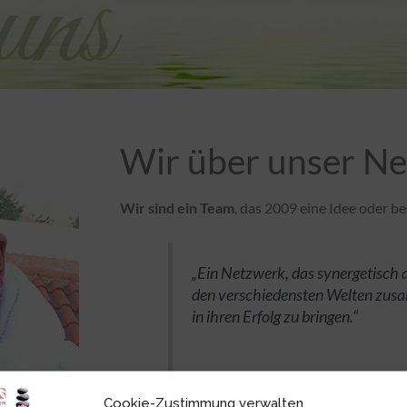
Wir über unser N
Wir sind ein Team
, das 2009 eine Idee oder be
„Ein Netzwerk, das synergetisch a
den verschiedensten Welten zus
in ihren Erfolg zu bringen.“
Cookie-Zustimmung verwalten
Da wir kein
Netzwerk
nach unserem Geschmack 