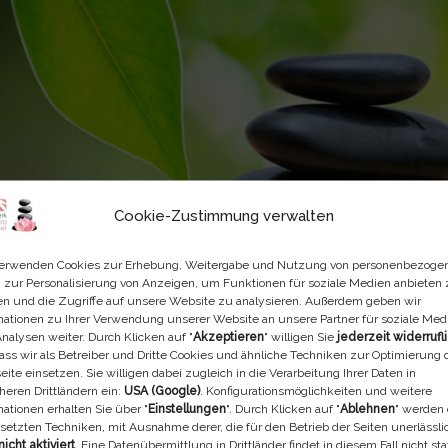
Cookie-Zustimmung verwalten
erwenden Cookies zur Erhebung, Weitergabe und Nutzung von personenbezoge
 zur Personalisierung von Anzeigen, um Funktionen für soziale Medien anbieten
n und die Zugriffe auf unsere Website zu analysieren. Außerdem geben wir
mationen zu Ihrer Verwendung unserer Website an unsere Partner für soziale Med
nalysen weiter. Durch Klicken auf "
Akzeptieren
" willigen Sie
jederzeit widerrufl
dass wir als Betreiber und Dritte Cookies und ähnliche Techniken zur Optimierung 
ite einsetzen. Sie willigen dabei zugleich in die Verarbeitung Ihrer Daten in
heren Drittländern ein:
USA (Google)
. Konfigurationsmöglichkeiten und weitere
mationen erhalten Sie über "
Einstellungen
". Durch Klicken auf "
Ablehnen
" werden 
setzten Techniken, mit Ausnahme derer, die für den Betrieb der Seiten unerlässli
nicht aktiviert
. Eine Datenübermittlung in Drittländer findet in diesem Fall nicht stat