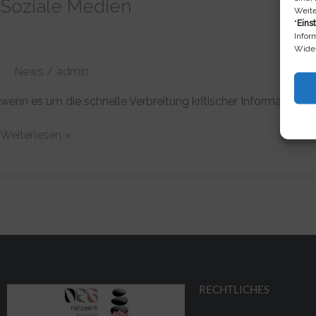
Soziale Medien
Weite
"
Eins
Infor
Wider
News
/
admin
wenn es um die schnelle Verbreitung kritischer Informationen
Weiterlesen »
RECHTLICHES