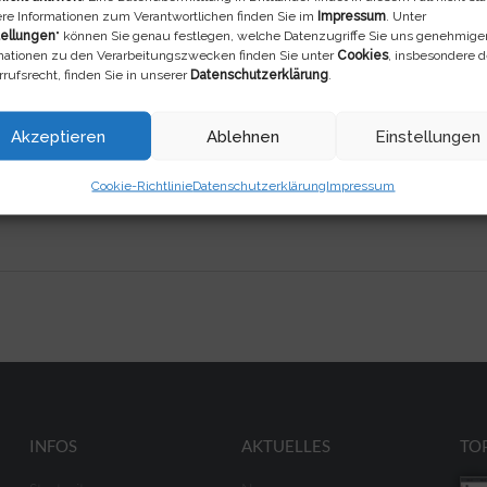
re Informationen zum Verantwortlichen finden Sie im
Impressum
. Unter
tellungen
" können Sie genau festlegen, welche Datenzugriffe Sie uns genehmige
mationen zu den Verarbeitungszwecken finden Sie unter
Cookies
, insbesondere 
rufsrecht, finden Sie in unserer
Datenschutzerklärung
.
Akzeptieren
Ablehnen
Einstellungen
 geht
Cookie-Richtlinie
Datenschutzerklärung
Impressum
INFOS
AKTUELLES
TO