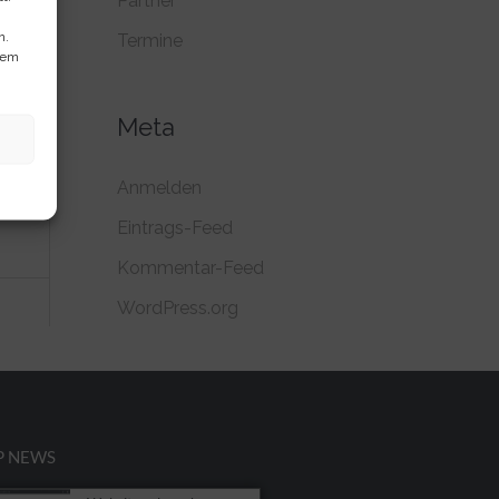
Partner
n.
Termine
dem
Meta
Anmelden
Eintrags-Feed
Kommentar-Feed
WordPress.org
P NEWS