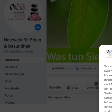
Wir v
Daten
könne
Infor
und A
ein, 
Webse
unsic
Infor
einge
sind,