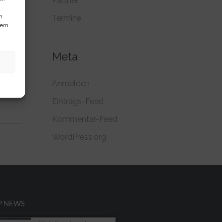
Partner
n.
Termine
dem
Meta
Anmelden
Eintrags-Feed
Kommentar-Feed
WordPress.org
P NEWS