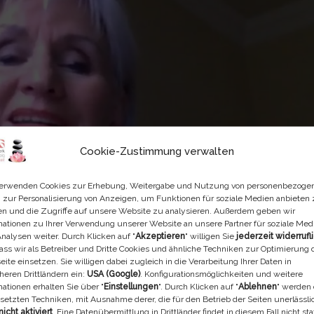
Cookie-Zustimmung verwalten
erwenden Cookies zur Erhebung, Weitergabe und Nutzung von personenbezoge
 zur Personalisierung von Anzeigen, um Funktionen für soziale Medien anbieten
n und die Zugriffe auf unsere Website zu analysieren. Außerdem geben wir
mationen zu Ihrer Verwendung unserer Website an unsere Partner für soziale Med
nalysen weiter. Durch Klicken auf "
Akzeptieren
" willigen Sie
jederzeit widerrufl
dass wir als Betreiber und Dritte Cookies und ähnliche Techniken zur Optimierung 
ite einsetzen. Sie willigen dabei zugleich in die Verarbeitung Ihrer Daten in
heren Drittländern ein:
USA (Google)
. Konfigurationsmöglichkeiten und weitere
mationen erhalten Sie über "
Einstellungen
". Durch Klicken auf "
Ablehnen
" werden 
setzten Techniken, mit Ausnahme derer, die für den Betrieb der Seiten unerlässli
nicht aktiviert
. Eine Datenübermittlung in Drittländer findet in diesem Fall nicht stat