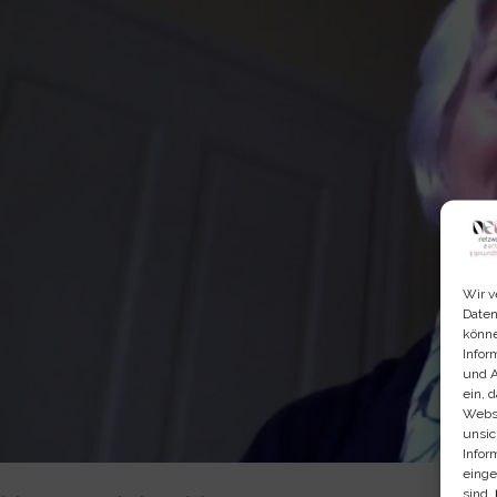
Wir v
Daten
könne
Infor
und A
ein, 
Webse
unsic
Infor
einge
sind,