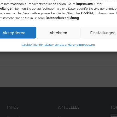
re Informationen zum Verantwortlichen finden Sie im
Impressum
. Unter
tellungen
" können Sie genau festlegen, welche Datenzugriffe Sie uns genehmige
mationen zu den Verarbeitungszwecken finden Sie unter
Cookies
, insbesondere 
rufsrecht, finden Sie in unserer
Datenschutzerklärung
.
Akzeptieren
Ablehnen
Einstellungen
Cookie-Richtlinie
Datenschutzerklärung
Impressum
INFOS
AKTUELLES
TO