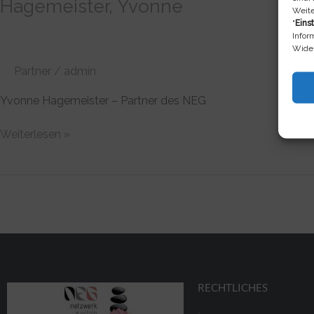
Hagemeister, Yvonne
Weite
"
Eins
Infor
Wider
Partner
/
admin
Yvonne Hagemeister – Partner des NEG
Weiterlesen »
RECHTLICHES